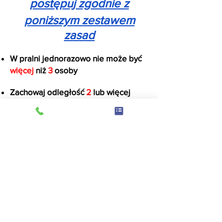
postępuj zgodnie z
poniższym zestawem
zasad
W pralni jednorazowo nie może być
więcej
niż
3
osoby
Zachowaj odległość
2
lub więcej
metrów
między sobą a innymi
klientami.
Po rozpoczęciu
urlopu
maszynę na
pralnię i wrócić tylko wtedy, gdy
urządzenie zostało
zakończone.
NIE
czekaj w pralni.
Jeśli w sklepie są inne osoby lub
więcej niż 3 osoby w sklepie,